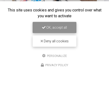
This site uses cookies and gives you control over what
you want to activate
OK, accept all
Deny all cookies
16/12/2025
Entretien de climatisation Carrier à
PERSONALIZE
Saint-Louis
PRIVACY POLICY
Chez
Climatisation Concept Réunion
, nous
comprenons l'importance d'un système de
climatisation efficace et bien entretenu, surtout dans
une région comme Saint-Louis. Notre expertise…
Toute l'actualité