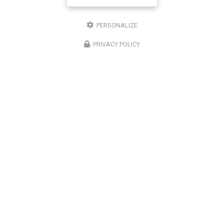
PERSONALIZE
PRIVACY POLICY
16/12/2025
Entretien de climatisation Carrier à
Saint-Louis
Chez
Climatisation Concept Réunion
, nous
comprenons l'importance d'un système de
climatisation efficace et bien entretenu, surtout dans
une région comme Saint-Louis. Notre expertise…
Toute l'actualité