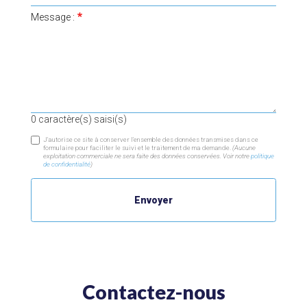
Message :
0
caractère(s) saisi(s)
J'autorise ce site à conserver l'ensemble des données transmises dans ce
formulaire pour faciliter le suivi et le traitement de ma demande.
(Aucune
exploitation commerciale ne sera faite des données conservées. Voir notre
politique
de confidentialité
)
Contactez-nous