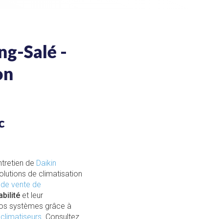
ng-Salé -
on
c
ntretien de
Daikin
olutions de climatisation
 de vente de
abilité
et leur
 vos systèmes grâce à
 climatiseurs
. Consultez