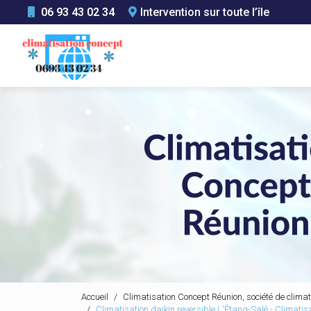
Aller
06 93 43 02 34
Intervention sur toute l’île
au
Navigation principale
contenu
principal
Accueil
Climatisation Concept Réunion, société de climat
Climatisation daikin reversible L'Étang-Salé - Climati