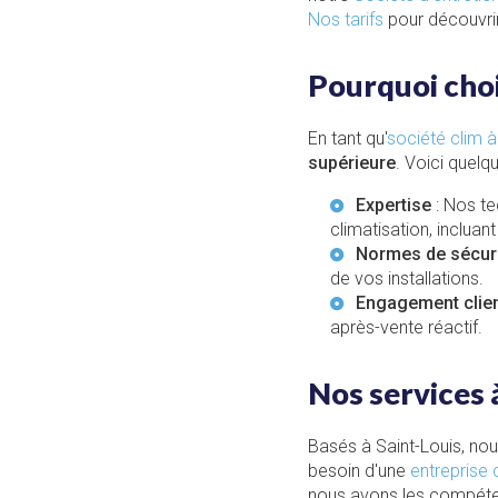
Nos tarifs
pour découvrir
Pourquoi choi
En tant qu'
société clim à
supérieure
. Voici quelq
Expertise
: Nos te
climatisation, incluant
Normes de sécur
de vos installations.
Engagement clie
après-vente réactif.
Nos services 
Basés à Saint-Louis, no
besoin d'une
entreprise 
nous avons les compéte