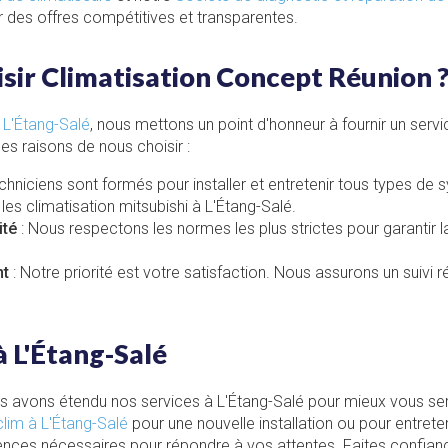
 des offres compétitives et transparentes.
sir Climatisation Concept Réunion 
 L'Étang-Salé
, nous mettons un point d'honneur à fournir un serv
ues raisons de nous choisir :
chniciens sont formés pour installer et entretenir tous types de
 les
climatisation mitsubishi à L'Étang-Salé
.
ité
: Nous respectons les normes les plus strictes pour garantir la 
nt
: Notre priorité est votre satisfaction. Nous assurons un suivi ré
à L'Étang-Salé
us avons étendu nos services à L'Étang-Salé pour mieux vous ser
clim à L'Étang-Salé
pour une nouvelle installation ou pour entrete
nces nécessaires pour répondre à vos attentes. Faites confia