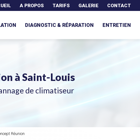
UEIL
A PROPOS
TARIFS
GALERIE
CONTACT
LATION
DIAGNOSTIC & RÉPARATION
ENTRETIEN
tion
à Saint-Louis
annage de climatiseur
oncept Réunion