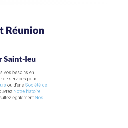
pt Réunion
 Saint-leu
us vos besoins en
e de services pour
eurs
ou d'une
Société de
ouvrez
Notre histoire
nsultez également
Nos
?