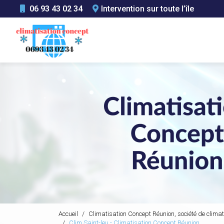
Aller
06 93 43 02 34
Intervention sur toute l’île
au
Navigation principale
contenu
principal
Accueil
Climatisation Concept Réunion, société de climat
Clim Saint-leu - Climatisation Concept Réunion