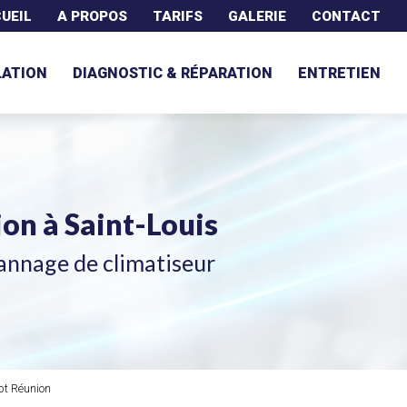
UEIL
A PROPOS
TARIFS
GALERIE
CONTACT
LATION
DIAGNOSTIC & RÉPARATION
ENTRETIEN
tion
à Saint-Louis
annage de climatiseur
ept Réunion