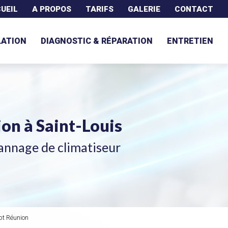
UEIL
A PROPOS
TARIFS
GALERIE
CONTACT
LATION
DIAGNOSTIC & RÉPARATION
ENTRETIEN
tion
à Saint-Louis
annage de climatiseur
ept Réunion