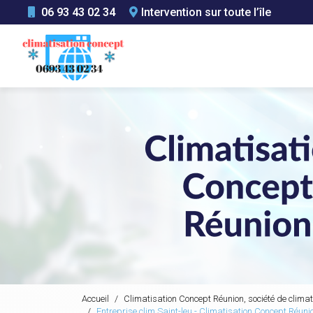
Aller
06 93 43 02 34
Intervention sur toute l’île
au
Navigation principale
contenu
principal
Accueil
Climatisation Concept Réunion, société de climat
Entreprise clim Saint-leu - Climatisation Concept Réuni