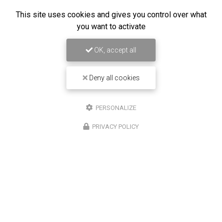
This site uses cookies and gives you control over what
you want to activate
OK, accept all
Deny all cookies
16/12/2025
Entretien de climatisation Carrier à
PERSONALIZE
Saint-Louis
PRIVACY POLICY
Chez
Climatisation Concept Réunion
, nous
comprenons l'importance d'un système de
climatisation efficace et bien entretenu, surtout dans
une région comme Saint-Louis. Notre expertise…
Toute l'actualité