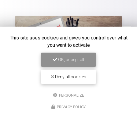
This site uses cookies and gives you control over what
you want to activate
OK, accept all
Deny all cookies
PERSONALIZE
16/12/2025
Entretien de climatisation Carrier à
PRIVACY POLICY
Saint-Louis
Chez
Climatisation Concept Réunion
, nous
comprenons l'importance d'un système de
climatisation efficace et bien entretenu, surtout dans