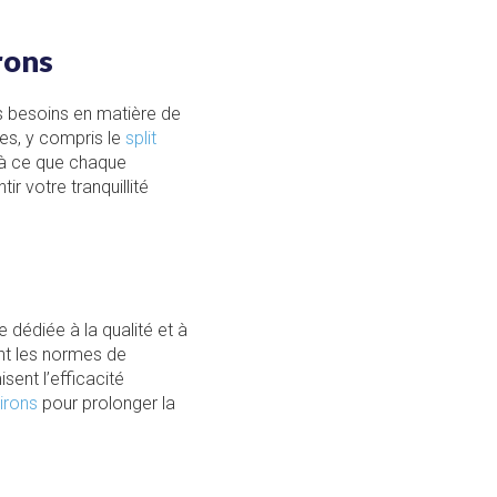
rons
 besoins en matière de
mes, y compris le
split
 à ce que chaque
r votre tranquillité
e dédiée à la qualité et à
ent les normes de
sent l’efficacité
irons
pour prolonger la