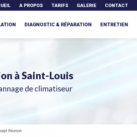
UEIL
A PROPOS
TARIFS
GALERIE
CONTACT
LATION
DIAGNOSTIC & RÉPARATION
ENTRETIEN
tion
à Saint-Louis
annage de climatiseur
ncept Réunion