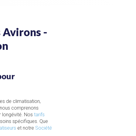
 Avirons -
on
pour
s de climatisation,
 nous comprenons
ur longévité. Nos
tarifs
esoins spécifiques. Que
atiseurs
et notre
Société