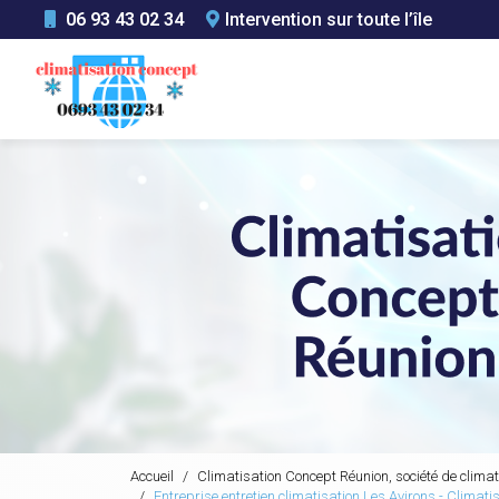
Aller
06 93 43 02 34
Intervention sur toute l’île
au
Navigation principale
contenu
principal
Accueil
Climatisation Concept Réunion, société de climat
Entreprise entretien climatisation Les Avirons - Climat