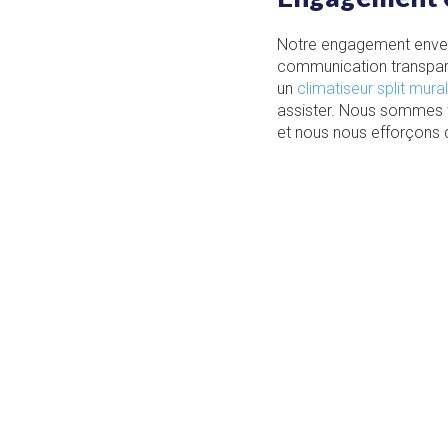
Notre engagement envers 
communication transpare
un
climatiseur split mura
assister. Nous sommes f
et nous nous efforçons 