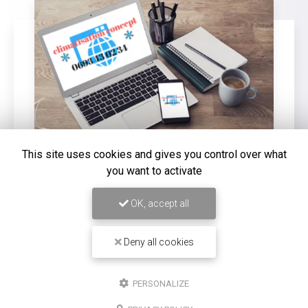
This site uses cookies and gives you control over what
you want to activate
16/12/2025
Entretien de climatisation Carrier à
OK, accept all
Saint-Louis
Deny all cookies
Chez
Climatisation Concept Réunion
, nous
comprenons l'importance d'un système de
climatisation efficace et bien entretenu, surtout dans
une région comme Saint-Louis. Notre expertise…
PERSONALIZE