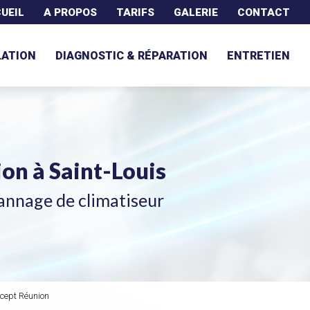
UEIL
A PROPOS
TARIFS
GALERIE
CONTACT
LATION
DIAGNOSTIC & RÉPARATION
ENTRETIEN
tion
à Saint-Louis
annage de climatiseur
ncept Réunion