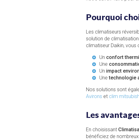
Pourquoi choi
Les climatiseurs réversi
solution de climatisation
climatiseur Daikin, vous 
Un
confort therm
Une
consommatio
Un
impact enviro
Une
technologie
Nos solutions sont éga
Avirons
et
clim mitsubish
Les avantage
En choisissant
Climatis
bénéficiez de nombreux