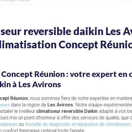
seur reversible daikin Les A
limatisation Concept Réuni
 Concept Réunion : votre expert en 
kin à Les Avirons
ncept Réunion
, nous sommes fiers de notre expertise en matièr
iseurs
dans la région de
Les Avirons
. Notre équipe expérimentée 
staller le meilleur
climatiseur reversible Daikin
adapté à vos be
ours mis un point d'honneur à offrir des services de qualité, que 
matiseurs
ou
Société de diagnostic et réparation de climatiseurs
un confort thermique optimal toute l'année.