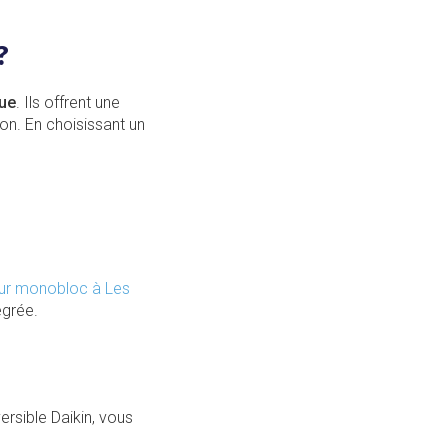
?
que
. Ils offrent une
ion. En choisissant un
eur monobloc à Les
égrée.
versible Daikin, vous