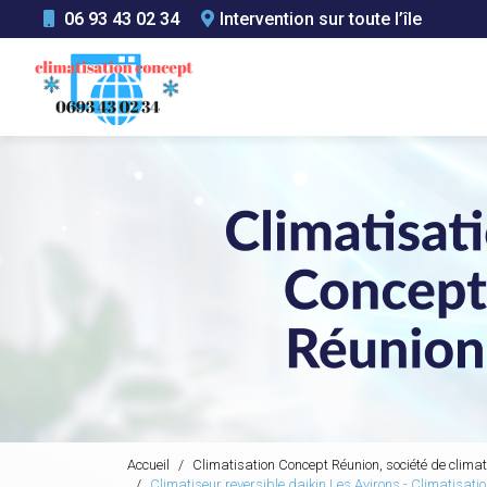
Aller
06 93 43 02 34
Intervention sur toute l’île
au
Navigation principale
contenu
principal
Accueil
Climatisation Concept Réunion, société de climat
Climatiseur reversible daikin Les Avirons - Climatisat