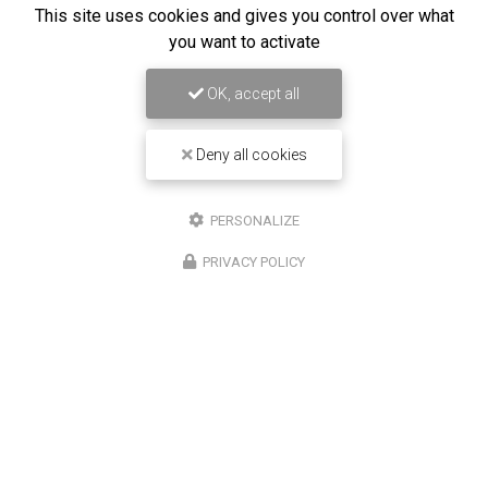
This site uses cookies and gives you control over what
you want to activate
OK, accept all
Deny all cookies
16/12/2025
Entretien de climatisation Carrier à
PERSONALIZE
Saint-Louis
PRIVACY POLICY
Chez
Climatisation Concept Réunion
, nous
comprenons l'importance d'un système de
climatisation efficace et bien entretenu, surtout dans
une région comme Saint-Louis. Notre expertise…
Toute l'actualité