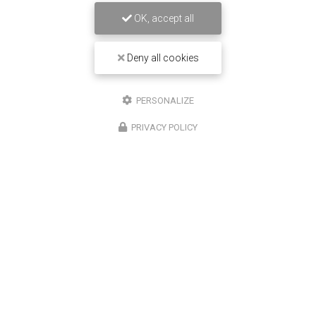
OK, accept all
16/12/2025
Deny all cookies
Entretien de climatisation Carrier à
Saint-Louis
PERSONALIZE
Chez
Climatisation Concept Réunion
, nous
PRIVACY POLICY
comprenons l'importance d'un système de
climatisation efficace et bien entretenu, surtout dans
une région comme Saint-Louis. Notre expertise…
Toute l'actualité