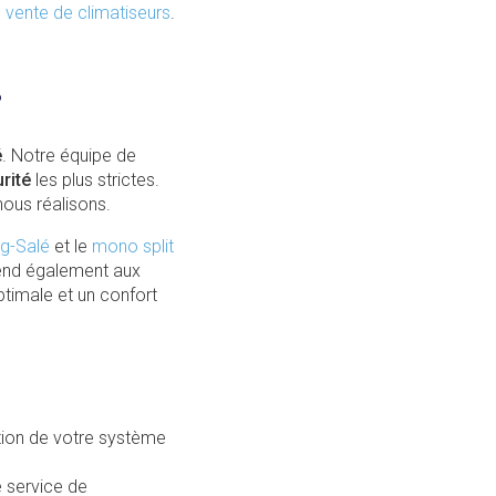
 vente de climatiseurs
.
?
é
. Notre équipe de
rité
les plus strictes.
nous réalisons.
ng-Salé
et le
mono split
étend également aux
timale et un confort
tion de votre système
e service de