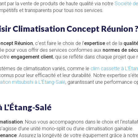
ant par la vente de produits de haute qualité via notre
Société de
pétitifs et transparents pour tous nos services.
sir Climatisation Concept Réunion 
oncept Réunion
, c'est faire le choix de l'
expertise
et de la
qualit
ée pour vous offrir des services conformes aux
normes de sécu
notre
engagement client
, qui se reflète dans chaque projet que 
tèmes de climatisation variés, comme le
clim cassette à L'Éta
econnus pour leur efficacité et leur durabilité. Notre expertise s'
sation mitsubishi à L'Étang-Salé
, garantissant une performance op
à L'Étang-Salé
imatisation
: Nous vous accompagnons dans le choix et l'installa
l s'agisse d'une unité mono-split ou d'une climatisation gainable.
ntenance
: Assurez la longévité de votre équipement grâce à notr