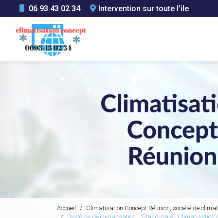
Aller
06 93 43 02 34
Intervention sur toute l’île
au
Navigation principale
contenu
principal
Accueil
Climatisation Concept Réunion, société de climat
Système de climatisation L'Étang-Salé - Climatisation