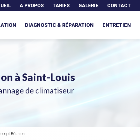
UEIL
A PROPOS
TARIFS
GALERIE
CONTACT
LATION
DIAGNOSTIC & RÉPARATION
ENTRETIEN
tion
à Saint-Louis
annage de climatiseur
oncept Réunion