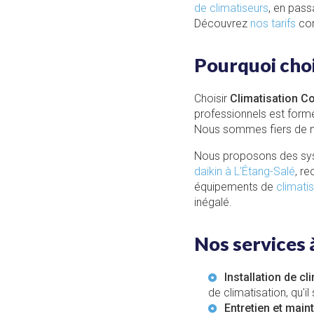
de climatiseurs
, en pass
Découvrez
nos tarifs
com
Pourquoi choi
Choisir
Climatisation C
professionnels est form
Nous sommes fiers de 
Nous proposons des sys
daikin à L'Étang-Salé
, r
équipements de
climati
inégalé.
Nos services 
Installation de cl
de climatisation, qu'i
Entretien et mai