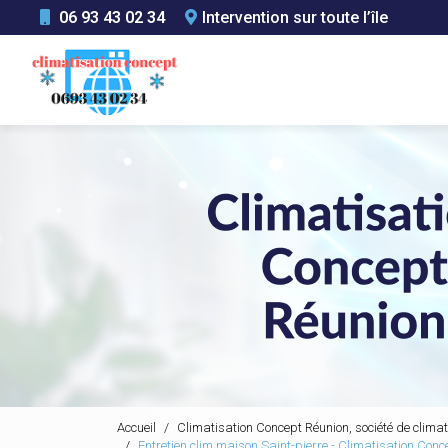
Aller
06 93 43 02 34
Intervention sur toute l’île
au
Navigation principale
contenu
principal
Accueil
Climatisation Concept Réunion, société de climat
Entretien clim maison Saint-pierre - Climatisation Conc