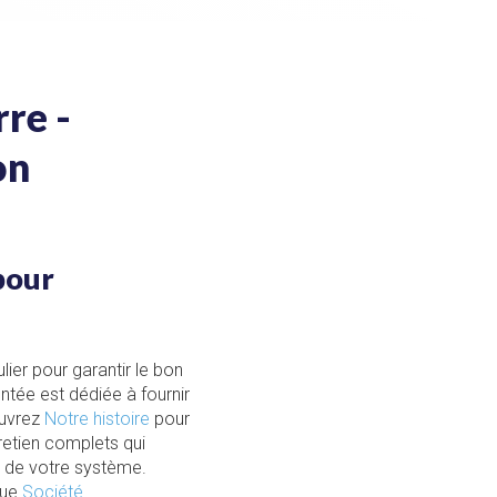
re -
on
pour
ier pour garantir le bon
ntée est dédiée à fournir
ouvrez
Notre histoire
pour
retien complets qui
s de votre système.
que
Société