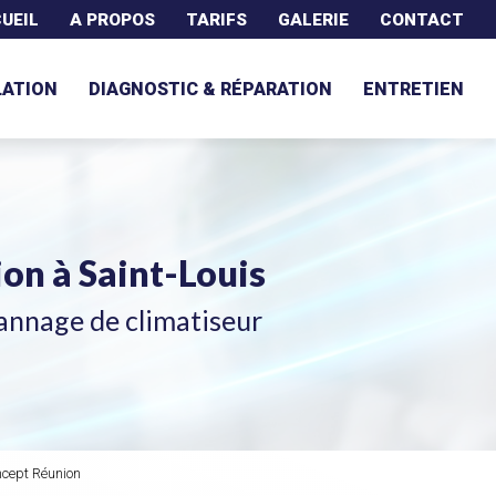
UEIL
A PROPOS
TARIFS
GALERIE
CONTACT
LATION
DIAGNOSTIC & RÉPARATION
ENTRETIEN
tion
à Saint-Louis
annage de climatiseur
oncept Réunion