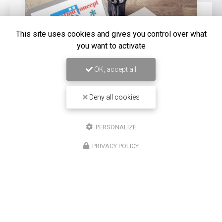
This site uses cookies and gives you control over what
you want to activate
OK, accept all
Deny all cookies
16/12/2025
PERSONALIZE
Entretien de climatisation Carrier à
Saint-Louis
PRIVACY POLICY
Chez
Climatisation Concept Réunion
, nous
comprenons l'importance d'un système de
climatisation efficace et bien entretenu, surtout dans
une région comme Saint-Louis. Notre expertise…
Toute l'actualité