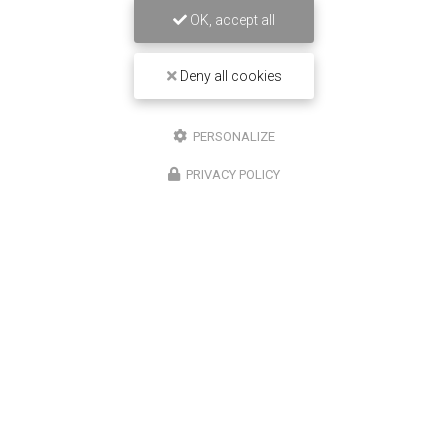
OK, accept all
16/12/2025
Deny all cookies
Entretien de climatisation Carrier à
Saint-Louis
PERSONALIZE
Chez
Climatisation Concept Réunion
, nous
comprenons l'importance d'un système de
PRIVACY POLICY
climatisation efficace et bien entretenu, surtout dans
une région comme Saint-Louis. Notre expertise…
Toute l'actualité