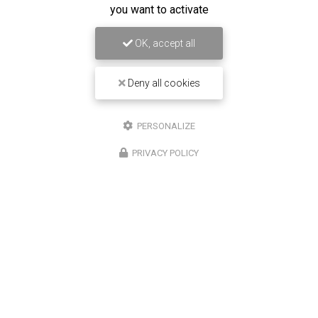
you want to activate
OK, accept all
Deny all cookies
16/12/2025
Entretien de climatisation Carrier à
Saint-Louis
PERSONALIZE
Chez
Climatisation Concept Réunion
, nous
PRIVACY POLICY
comprenons l'importance d'un système de
climatisation efficace et bien entretenu, surtout dans
une région comme Saint-Louis. Notre expertise…
Toute l'actualité