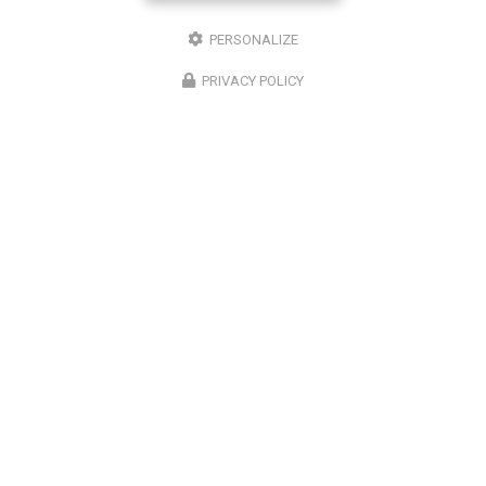
Chez
Climatisation Concept Réunion
, nous
comprenons l'importance d'un système de
PERSONALIZE
climatisation efficace et bien entretenu, surtout dans
une région comme Saint-Louis. Notre expertise…
PRIVACY POLICY
Toute l'actualité