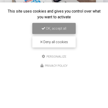
This site uses cookies and gives you control over what
you want to activate
OK, accept all
Deny all cookies
16/12/2025
Entretien de climatisation Carrier à
PERSONALIZE
Saint-Louis
PRIVACY POLICY
Chez
Climatisation Concept Réunion
, nous
comprenons l'importance d'un système de
climatisation efficace et bien entretenu, surtout dans
une région comme Saint-Louis. Notre expertise…
Toute l'actualité