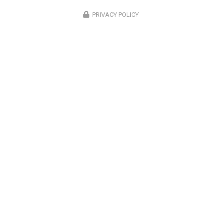
une région comme Saint-Louis. Notre expertise…
PRIVACY POLICY
Toute l'actualité
Société de climatisation à Saint-Louis
Chemin du Ruisseau
97421 Saint-Louis