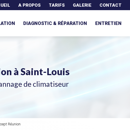
UEIL
A PROPOS
TARIFS
GALERIE
CONTACT
LATION
DIAGNOSTIC & RÉPARATION
ENTRETIEN
tion
à Saint-Louis
annage de climatiseur
ncept Réunion