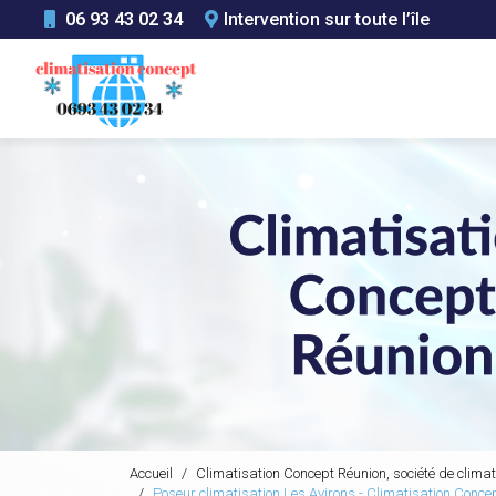
Aller
06 93 43 02 34
Intervention sur toute l’île
au
Navigation principale
contenu
principal
Accueil
Climatisation Concept Réunion, société de climat
Poseur climatisation Les Avirons - Climatisation Conce