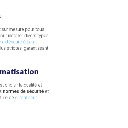
s
t sur mesure pour tous
ur installer divers types
é extérieure à Les
us strictes, garantissant
imatisation
est choisir la qualité et
es
normes de sécurité
et
iture de
climatiseur