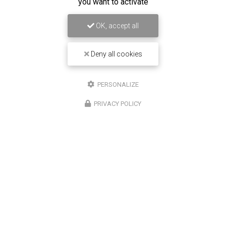
you want to activate
OK, accept all
Deny all cookies
16/12/2025
Entretien de climatisation Carrier à
Saint-Louis
PERSONALIZE
Chez
Climatisation Concept Réunion
, nous
PRIVACY POLICY
comprenons l'importance d'un système de
climatisation efficace et bien entretenu, surtout dans
une région comme Saint-Louis. Notre expertise…
Toute l'actualité