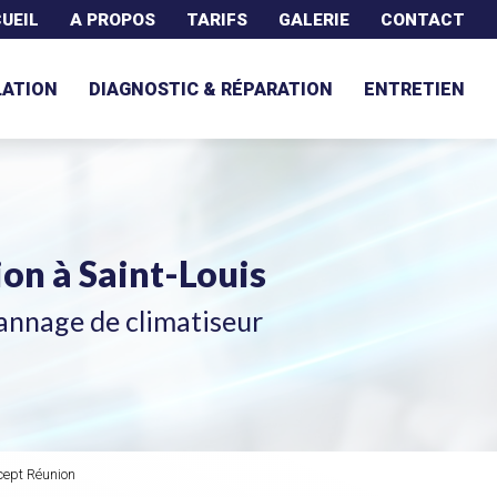
UEIL
A PROPOS
TARIFS
GALERIE
CONTACT
LATION
DIAGNOSTIC & RÉPARATION
ENTRETIEN
tion
à Saint-Louis
annage de climatiseur
cept Réunion