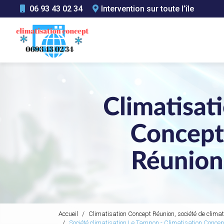
Aller
06 93 43 02 34
Intervention sur toute l’île
au
Navigation principale
contenu
principal
Accueil
Climatisation Concept Réunion, société de climat
Société climatisation Le Tampon - Climatisation Conce