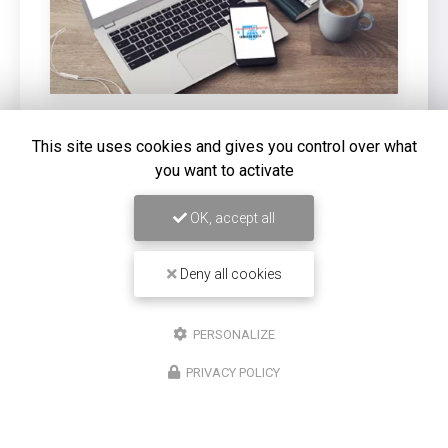
This site uses cookies and gives you control over what
16/12/2025
you want to activate
Entretien de climatisation Carrier à
Saint-Louis
OK, accept all
Chez
Climatisation Concept Réunion
, nous
comprenons l'importance d'un système de
Deny all cookies
climatisation efficace et bien entretenu, surtout dans
une région comme Saint-Louis. Notre expertise…
PERSONALIZE
Toute l'actualité
PRIVACY POLICY