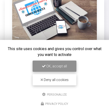
This site uses cookies and gives you control over what
you want to activate
16/12/2025
Entretien de climatisation Carrier à
OK, accept all
Saint-Louis
Chez
Climatisation Concept Réunion
, nous
Deny all cookies
comprenons l'importance d'un système de
climatisation efficace et bien entretenu, surtout dans
une région comme Saint-Louis. Notre expertise…
PERSONALIZE
Toute l'actualité
PRIVACY POLICY