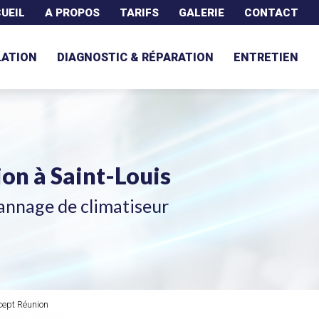
UEIL
A PROPOS
TARIFS
GALERIE
CONTACT
LATION
DIAGNOSTIC & RÉPARATION
ENTRETIEN
tion
à Saint-Louis
annage de climatiseur
cept Réunion