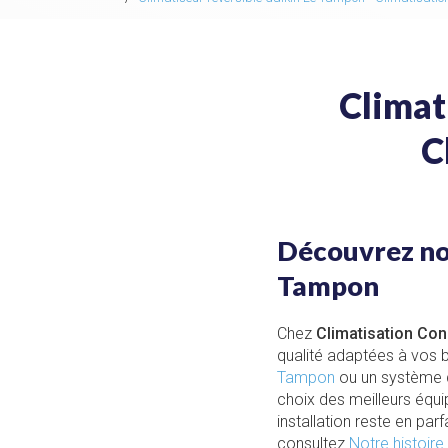
Climat
C
Découvrez not
Tampon
Chez
Climatisation Co
qualité adaptées à vos 
Tampon
ou un système d
choix des meilleurs équi
installation reste en par
consultez
Notre histoire
.