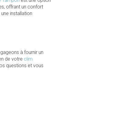
Le Tampon
est une option
s, offrant un confort
une installation
engageons à fournir un
ien de votre
clim
vos questions et vous