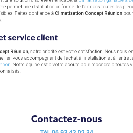
t une solution discrète et efficace, la
climatisation gainable à 
me permet une distribution uniforme de l'air dans toutes les pièce
isibles. Faites confiance à
Climatisation Concept Réunion
pour 
s.
 service client
ncept Réunion
, notre priorité est votre satisfaction. Nous nous 
el, en vous accompagnant de l'achat à l'installation et à l'entret
Tampon
. Notre équipe est à votre écoute pour répondre à toutes 
sonnalisés.
Contactez-nous
Tél.
06 93 43 02 34