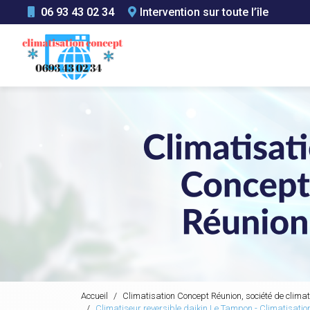
Aller
06 93 43 02 34
Intervention sur toute l’île
au
Navigation principale
contenu
principal
Accueil
Climatisation Concept Réunion, société de climat
Climatiseur reversible daikin Le Tampon - Climatisati