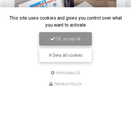
This site uses cookies and gives you control over what
you want to activate
OK, accept all
Deny all cookies
16/12/2025
PERSONALIZE
Entretien de climatisation Carrier à
Saint-Louis
PRIVACY POLICY
Chez
Climatisation Concept Réunion
, nous
comprenons l'importance d'un système de
climatisation efficace et bien entretenu, surtout dans
une région comme Saint-Louis. Notre expertise…
Toute l'actualité