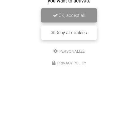
you want to activate
OK, accept all
Deny all cookies
16/12/2025
Entretien de climatisation Carrier à
Saint-Louis
PERSONALIZE
Chez
Climatisation Concept Réunion
, nous
PRIVACY POLICY
comprenons l'importance d'un système de
climatisation efficace et bien entretenu, surtout dans
une région comme Saint-Louis. Notre expertise…
Toute l'actualité