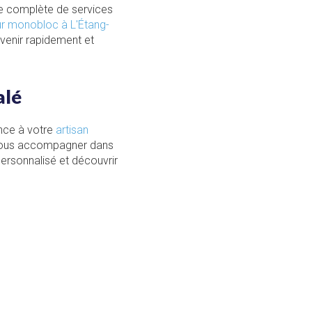
e complète de services
ur monobloc à L'Étang-
ervenir rapidement et
alé
ance à votre
artisan
 vous accompagner dans
personnalisé et découvrir