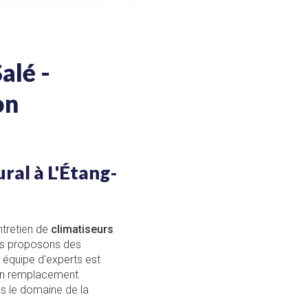
alé -
on
ral à L'Étang-
ntretien de
climatiseurs
us proposons des
 équipe d'experts est
 un remplacement.
le domaine de la