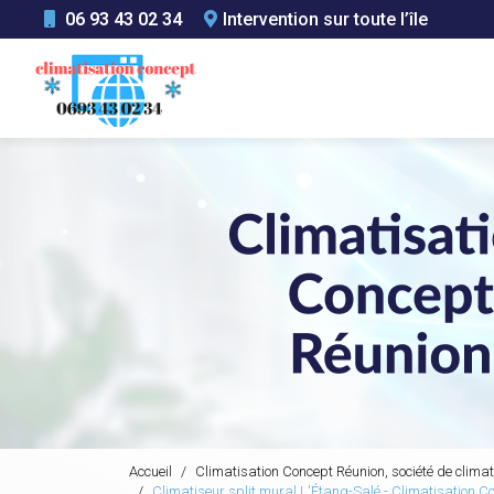
Aller
06 93 43 02 34
Intervention sur toute l’île
au
Navigation principale
contenu
principal
Accueil
Climatisation Concept Réunion, société de climat
Climatiseur split mural L'Étang-Salé - Climatisation C