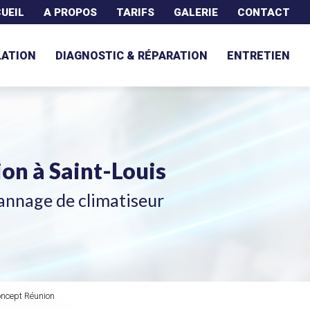
UEIL
A PROPOS
TARIFS
GALERIE
CONTACT
LATION
DIAGNOSTIC & RÉPARATION
ENTRETIEN
tion
à Saint-Louis
annage de climatiseur
oncept Réunion