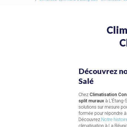
Clim
C
Découvrez not
Salé
Chez
Climatisation Co
split muraux
à L'Étang-S
solutions sur mesure pou
formée pour répondre à 
Découvrez
Notre histoir
climatisation à La Réuni